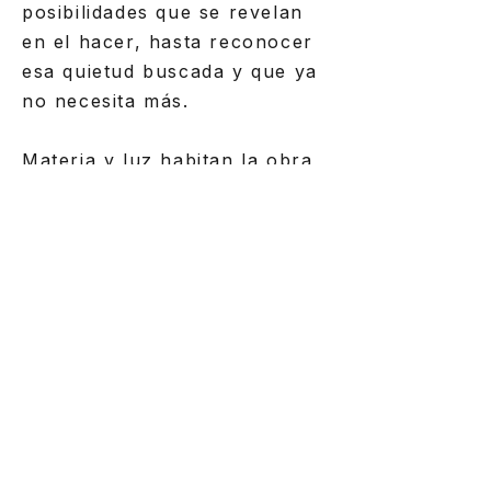
posibilidades que se revelan
en el hacer, hasta reconocer
esa quietud buscada y que ya
no necesita más.
Materia y luz habitan la obra,
abriendo un lugar de silencio
y contemplación.
Marcela Vicuña 2026