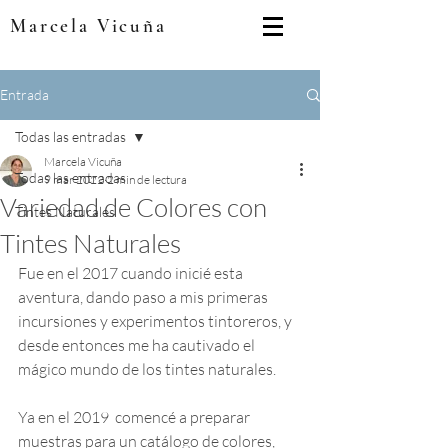
Marcela Vicuña
Entrada
Todas las entradas
Marcela Vicuña
Todas las entradas
9 mar 2022
2 min de lectura
Variedad de Colores con
Tintes Naturales
Tintes Naturales
Fue en el 2017 cuando inicié esta 
aventura, dando paso a mis primeras 
incursiones y experimentos tintoreros, y 
desde entonces me ha cautivado el 
mágico mundo de los tintes naturales.
Ya en el 2019  comencé a preparar 
muestras para un catálogo de colores, 